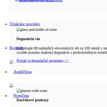
Dokumenty na stiahnutie
Vinárske novinky
Degustácia vín
Kontakt
Ochutnajte 80 najlepších slovenských vín za 100 minút v n
využite ponuku riadenej degustácie s profesionálnym somel
Pozrite si degustačné programy >>
Darčekové poukazy