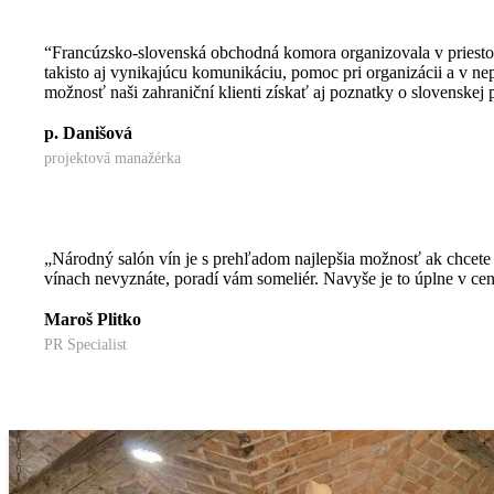
“Francúzsko-slovenská obchodná komora organizovala v priestor
takisto aj vynikajúcu komunikáciu, pomoc pri organizácii a v n
možnosť naši zahraniční klienti získať aj poznatky o slovenskej
p. Danišová
projektová manažérka
„Národný salón vín je s prehľadom najlepšia možnosť ak chcete o
vínach nevyznáte, poradí vám someliér. Navyše je to úplne v cen
Maroš Plitko
PR Specialist