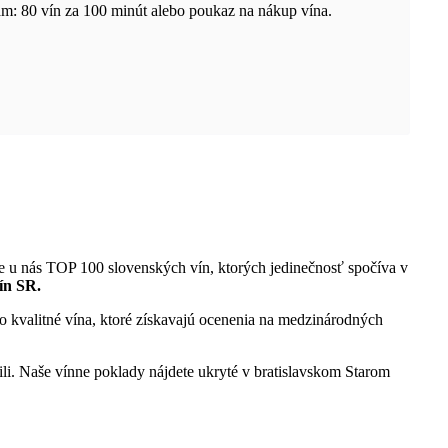
am: 80 vín za 100 minút alebo poukaz na nákup vína.
te u nás TOP 100 slovenských vín, ktorých jedinečnosť spočíva v
ín SR.
 kvalitné vína, ktoré získavajú ocenenia na medzinárodných
šili. Naše vínne poklady nájdete ukryté v bratislavskom Starom