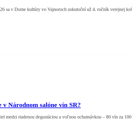
026 sa v Dome kultúry vo Vajnoroch uskutoční už 4. ročník verejnej 
ie v Národnom salóne vín SR?
zdiel medzi riadenou degustáciou a voľnou ochutnávkou – 80 vín za 10