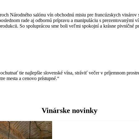
och Národného salónu vín obchodnú misiu pre francúzskych vinárov sp
eposlednom rade aj odbornú prípravu a manipuláciu s prezentovanými ví
 produkcii. So spoluprácou sme boli veľmi spokojní a krásne pivničné p
chutnať tie najlepšie slovenské vína, stráviť večer v príjemnom prostr
tre mesta a cenovo prístupné.“
Vinárske novinky