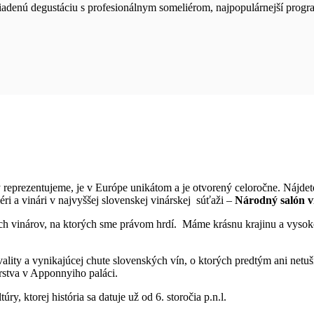
adenú degustáciu s profesionálnym someliérom, najpopulárnejší progr
ý reprezentujeme, je v Európe unikátom a je otvorený celoročne. Nájde
éri a vinári v najvyššej slovenskej vinárskej súťaži –
Národný salón v
ch vinárov, na ktorých sme právom hrdí. Máme krásnu krajinu a vysoko
vality a vynikajúcej chute slovenských vín, o ktorých predtým ani netu
árstva v Apponnyiho paláci.
úry, ktorej história sa datuje už od 6. storočia p.n.l.