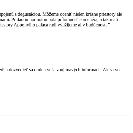
ojenú s degustáciou. Môžeme oceniť nielen krásne priestory ale
nami. Pridanou hodnotou bola prítomnosť someliéra, a tak mali
riestory Apponyiho paláca radi využijeme aj v budúcnosti.”
edí a dozvedieť sa o nich veľa zaujímavých informácii. Ak sa vo