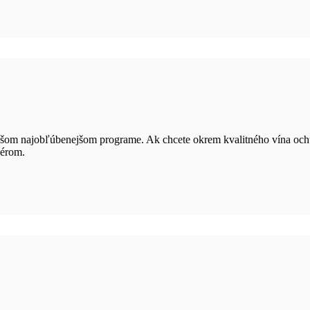
ašom najobľúbenejšom programe. Ak chcete okrem kvalitného vína ochutn
iérom.