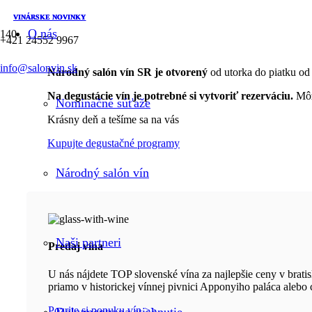
VINÁRSKE NOVINKY
VINÁRSKE NOVINKY
VINÁRSKE NOVINKY
O nás
+421 24552 9967
info@salonvin.sk
Národný salón vín SR je otvorený
od utorka do piatku od 
Na degustácie vín je potrebné si vytvoriť rezerváciu.
Môže
Nominačné súťaže
Krásny deň a tešíme sa na vás
Kupujte degustačné programy
Národný salón vín
Naši partneri
Predaj vína
U nás nájdete TOP slovenské vína za najlepšie ceny v brati
priamo v historickej vínnej pivnici Apponyiho paláca alebo 
Pozrite si ponuku vín >>