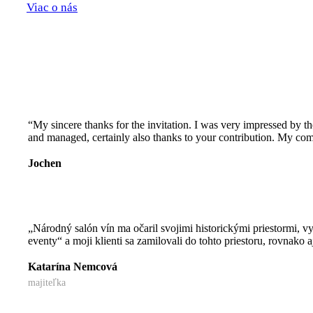
Viac o nás
“My sincere thanks for the invitation. I was very impressed by th
and managed, certainly also thanks to your contribution. My co
Jochen
„Národný salón vín ma očaril svojimi historickými priestormi, 
eventy“ a moji klienti sa zamilovali do tohto priestoru, rovnako 
Katarína Nemcová
majiteľka