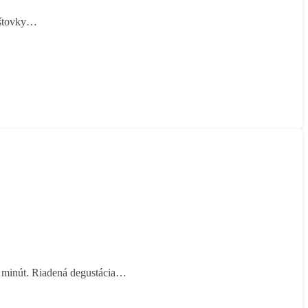
koštovky…
0 minút. Riadená degustácia…