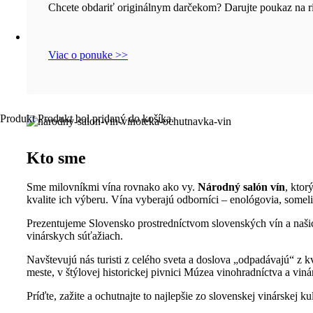
Chcete obdariť originálnym darčekom? Darujte poukaz na ri
Viac o ponuke >>
Produkt
Produkt
bol pridaný do košíka.
Kto sme
Sme milovníkmi vína rovnako ako vy.
Národný salón vín
, ktor
kvalite ich výberu. Vína vyberajú odborníci – enológovia, someli
Prezentujeme Slovensko prostredníctvom slovenských vín a naši
vinárskych súťažiach.
Navštevujú nás turisti z celého sveta a doslova „odpadávajú“ z k
meste, v štýlovej historickej pivnici Múzea vinohradníctva a vin
Príďte, zažite a ochutnajte to najlepšie zo slovenskej vinárskej kult