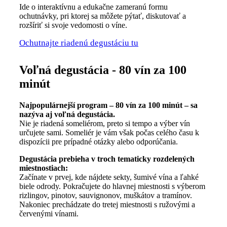
Ide o interaktívnu a edukačne zameranú formu
ochutnávky, pri ktorej sa môžete pýtať, diskutovať a
rozšíriť si svoje vedomosti o víne.
Ochutnajte riadenú degustáciu tu
Voľná degustácia - 80 vín za 100
minút
Najpopulárnejší program – 80 vín za 100 minút – sa
nazýva aj voľná degustácia.
Nie je riadená someliérom, preto si tempo a výber vín
určujete sami. Someliér je vám však počas celého času k
dispozícii pre prípadné otázky alebo odporúčania.
Degustácia prebieha v troch tematicky rozdelených
miestnostiach:
Začínate v prvej, kde nájdete sekty, šumivé vína a ľahké
biele odrody. Pokračujete do hlavnej miestnosti s výberom
rizlingov, pinotov, sauvignonov, muškátov a tramínov.
Nakoniec prechádzate do tretej miestnosti s ružovými a
červenými vínami.