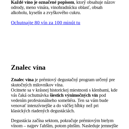
Každé víno je označené popisom
, ktorý obsahuje názov
odrody, meno vinára, vinohradnícku oblasť, obsah
alkoholu, kyselín a zvyškového cukru.
Ochutnajte 80 vín za 100 minút tu
Znalec vína
Znalec vína
je prémiový degustačný program určený pre
skutočných milovníkov vína.
Ocitnete sa v krásnej historickej miestnosti s klenbami, kde
vás čaká ochutnávka
šiestich výnimočných vín
pod
vedením profesionálneho someliéra. Ten sa vám bude
venovať intenzívnejšie a do väčšej hĺbky než pri
klasických riadených degustáciách.
Degustácia začína sektom, pokračuje prémiovým bielym
vínom – najprv ľahším, potom plnším. Nasleduje jemnejšie