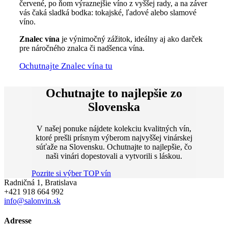
červené, po ňom výraznejšie víno z vyššej rady, a na záver
vás čaká sladká bodka: tokajské, ľadové alebo slamové
víno.
Znalec vína
je výnimočný zážitok, ideálny aj ako darček
pre náročného znalca či nadšenca vína.
Ochutnajte Znalec vína tu
Ochutnajte to najlepšie zo
Slovenska
V našej ponuke nájdete kolekciu kvalitných vín,
ktoré prešli prísnym výberom najvyššej vinárskej
súťaže na Slovensku. Ochutnajte to najlepšie, čo
naši vinári dopestovali a vytvorili s láskou.
Pozrite si výber TOP vín
Radničná 1, Bratislava
+421 918 664 992
info@salonvin.sk
Adresse