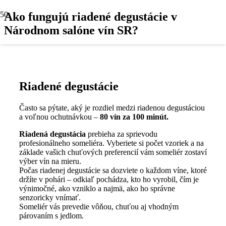
Ako fungujú riadené degustácie v
Národnom salóne vín SR?
Riadené degustácie
Často sa pýtate, aký je rozdiel medzi riadenou degustáciou
a voľnou ochutnávkou –
80
vín za 100 minút.
Riadená degustácia
prebieha za sprievodu
profesionálneho someliéra. Vyberiete si počet vzoriek a na
základe vašich chuťových preferencií vám someliér zostaví
výber vín na mieru.
Počas riadenej degustácie sa dozviete o každom víne, ktoré
držíte v pohári – odkiaľ pochádza, kto ho vyrobil, čím je
výnimočné, ako vzniklo a najmä, ako ho správne
senzoricky vnímať.
Someliér vás prevedie vôňou, chuťou aj vhodným
párovaním s jedlom.