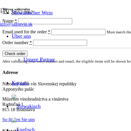
Vertrag widerrufen
Slowakischer Wein
+421 24552 9967
Name
*
info@salonvin.sk
Email used for the order
*
Must match the 
Über uns
Order number
*
Check order
Unsere Partner
After validating your order number and email, the eligible items will be shown he
Adresse
Kontakt
Národný salón vín Slovenskej republiky
Apponyiho palác
Múzeum vinohradníctva a vinárstva
Radničná 1
815 18 Bratislava
So finden Sie uns