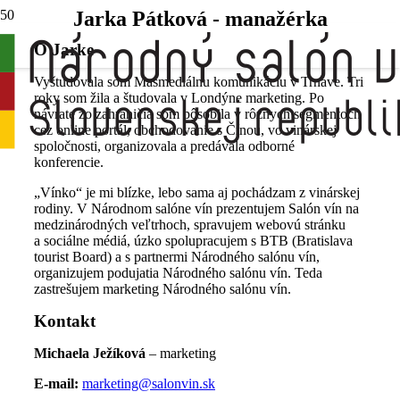
Jarka Pátková - manažérka
O Jarke
Vyštudovala som Masmediálnu komunikáciu v Trnave. Tri
roky som žila a študovala v Londýne marketing. Po
návrate zo zahraničia som pôsobila v rôznych segmentoch
cez online portál, obchodovanie s Čínou, vo vinárskej
spoločnosti, organizovala a predávala odborné
konferencie.
„Vínko“ je mi blízke, lebo sama aj pochádzam z vinárskej
rodiny. V Národnom salóne vín prezentujem Salón vín na
medzinárodných veľtrhoch, spravujem webovú stránku
a sociálne médiá, úzko spolupracujem s BTB (Bratislava
tourist Board) a s partnermi Národného salónu vín,
organizujem podujatia Národného salónu vín. Teda
zastrešujem marketing Národného salónu vín.
Kontakt
Michaela Ježíková
– marketing
E-mail:
marketing@salonvin.sk