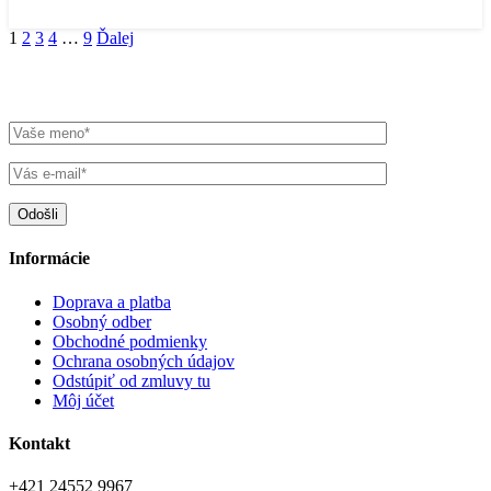
1
2
3
4
…
9
Ďalej
Pridajte sa do rodiny milovníkov vína
Informácie
Doprava a platba
Osobný odber
Obchodné podmienky
Ochrana osobných údajov
Odstúpiť od zmluvy tu
Môj účet
Kontakt
+421 24552 9967