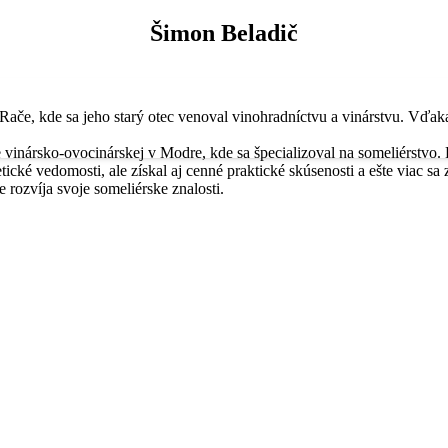
Šimon Beladič
Rače, kde sa jeho starý otec venoval vinohradníctvu a vinárstvu. Vďak
e vinársko-ovocinárskej v Modre, kde sa špecializoval na someliérstvo.
tické vedomosti, ale získal aj cenné praktické skúsenosti a ešte viac sa 
e rozvíja svoje someliérske znalosti.