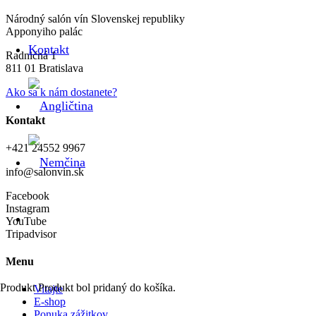
Národný salón vín Slovenskej republiky
Apponyiho palác
Kontakt
Radničná 1
811 01 Bratislava
Ako sa k nám dostanete?
Kontakt
+421 24552 9967
info@salonvin.sk
Facebook
Instagram
YouTube
Tripadvisor
Menu
Produkt
Produkt
bol pridaný do košíka.
Vitajte
E-shop
Ponuka zážitkov