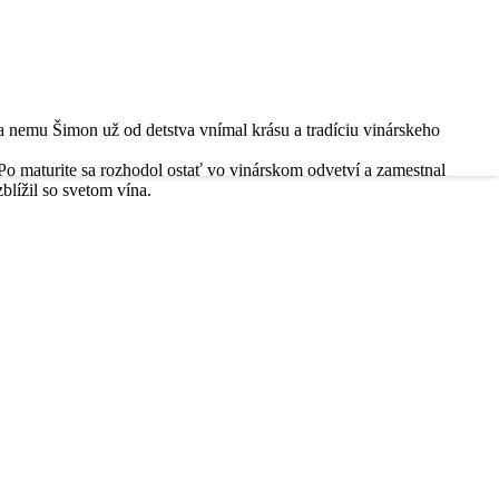
a nemu Šimon už od detstva vnímal krásu a tradíciu vinárskeho
 Po maturite sa rozhodol ostať vo vinárskom odvetví a zamestnal
zblížil so svetom vína.