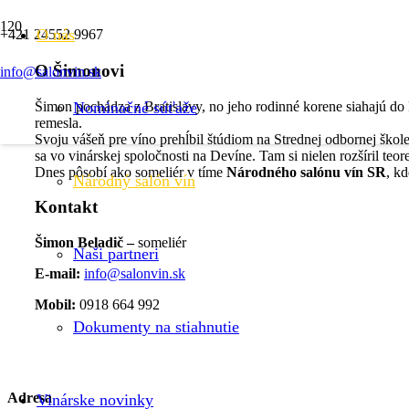
O nás
+421 24552 9967
O Šimonovi
info@salonvin.sk
Šimon pochádza z Bratislavy, no jeho rodinné korene siahajú do 
Nominačné súťaže
remesla.
Svoju vášeň pre víno prehĺbil štúdiom na Strednej odbornej škol
sa vo vinárskej spoločnosti na Devíne. Tam si nielen rozšíril teore
Dnes pôsobí ako someliér v tíme
Národného salónu vín SR
, kd
Národný salón vín
Kontakt
Šimon Beladič
–
someliér
Naši partneri
E-mail:
info@salonvin.sk
Mobil:
0918 664 992
Dokumenty na stiahnutie
Adresa
Vinárske novinky