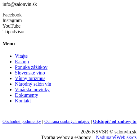
info@salonvin.sk
Facebook
Instagram
YouTube
Tripadvisor
Menu
Vitajte
E-shop
Ponuka zážitkov
Slovenské víno
Vínny turizmus
Národný salón vín
Vinárske novinky
Dokumenty
Kontakt
Obchodné podmienky
|
Ochrana osobných údajov
|
Odstúpiť od zmluvy tu
2026 NSVSR © salonvin.sk
Tvorba webov a eshopov –
NadupanýWeb.sk/cz