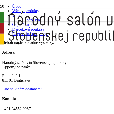
Úvod
Všetky produkty
Vína
Súťaže vín
Odporúčame
Darčekové poukazy
Degustačné programy
Neboli nájdené žiadne výsledky.
Adresa
Národný salón vín Slovenskej republiky
Apponyiho palác
Radničná 1
811 01 Bratislava
Ako sa k nám dostanete?
Kontakt
+421 24552 9967